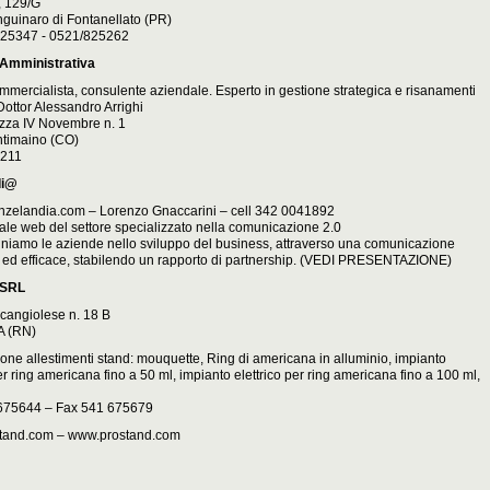
, 129/G
guinaro di Fontanellato (PR)
/825347 - 0521/825262
Amministrativa
mmercialista, consulente aziendale. Esperto in gestione strategica e risanamenti
Dottor Alessandro Arrighi
azza IV Novembre n. 1
ntimaino (CO)
6211
di@
nzelandia.com
– Lorenzo Gnaccarini – cell 342 0041892
ale web del settore specializzato nella comunicazione 2.0
iamo le aziende nello sviluppo del business, attraverso una comunicazione
 ed efficace, stabilendo un rapporto di partnership. (
VEDI PRESENTAZIONE
)
SRL
cangiolese n. 18 B
 (RN)
one allestimenti stand: mouquette, Ring di americana in alluminio, impianto
per ring americana fino a 50 ml, impianto elettrico per ring americana fino a 100 ml,
 675644 – Fax 541 675679
tand.com
–
www.prostand.com