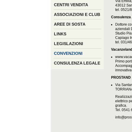
Via Emilia
CENTRI VENDITA
43012 San
tel. 0521
ASSOCIAZIONI E CLUB
Consulenza 
AREE DI SOSTA
Dottore co
aziendali 
Studio Pi
LINKS
Capiago I
tel. 031/4
LEGISLAZIONI
Vacanzelan
CONVENZIONI
www.vaca
Primo port
CONSULENZA LEGALE
Accompagn
innovativa
PROSTAND 
Via Santar
TORRIANA
Realizzazi
elettrico 
grafica.
Tel. 0541
info@pros