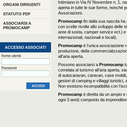
Intimiano in Via IV Novembre n. 1, nat
ORGANI DIRIGENTI
aperta in tutte le sue forme, nonché per 
Associazioni.
STATUTO PDF
Promocamp
fin dalla sua nascita ha 
ASSOCIARSI A
con scelte rivolte allo sviluppo delle s
PROMOCAMP
aree di sosta, camper service ect.) e a
internazionali, nazionali e locali).
Promocamp
è l'unica associazione ra
ACCESSO ASSOCIATI
produzione, della commercializzazione 
Nome utente
all'aria aperta.
Possono associarsi a
Promocamp
t
Password
correlata al turismo all'aria aperta, sia
di autocaravan, caravan, case mobili
gestori di camping e villaggi turistici, 
Non esistono incompatibilità con l'iscr
Promocamp
è diretta da un ampio e 
ogni 3 anni) composto da imprenditori e